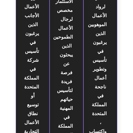
الاستثمار
لرواد
الأعمال
مخصص
الأعمال
الأجانب
لرجال
الموهوبين
الذين
الأعمال
الذين
يرغبون
الطموحين
يرغبون
في
الذين
في
تأسيس
يبحثون
تأسيس
شركة
عن
وتطوير
في
فرصة
أعمال
المملكة
فريدة
ناجحة
المتحدة
لتأسيس
في
أو
حياتهم
المملكة
توسيع
المهنية
المتحدة
نطاق
في
،
الأعمال
المملكة
واكتساب
التجارية